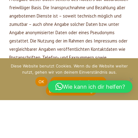
freiwilliger Basis. Die Inanspruchnahme und Bezahlung aller
angebotenen Dienste ist – soweit technisch möglich und
zumutbar – auch ohne Angabe solcher Daten bzw. unter
Angabe anonymisierter Daten oder eines Pseudonyms
gestattet. Die Nutzung der im Rahmen des Impressums oder
vergleichbarer Angaben veröffentlichten Kontaktdaten wie
Postanschriften, Telefon- und Faxnummern sowie
Emailadressen durch Dritte zur Übersendung von nicht
Diese Website benutzt Cookies. Wenn du die Website weiter
nutzt, gehen wir von deinem Einverständnis aus.
ausdrücklich angeforderten Informationen ist nicht
OK
Nur notwendige Cookies
gestattet. Rechtliche Schritte gegen die Versender von
Wie kann ich dir helfen?
sogenannten Spam-Mails bei Verstössen gegen dieses
Datenschutzerklärung
Verbot sind ausdrücklich vorbehalten.
Rechtswirksamkeit dieses Haftungsausschlusses
Dieser Haftungsausschluss ist als Teil des
Internetangebotes zu betrachten, von dem aus auf diese
Seite verwiesen wurde. Sofern Teile oder einzelne